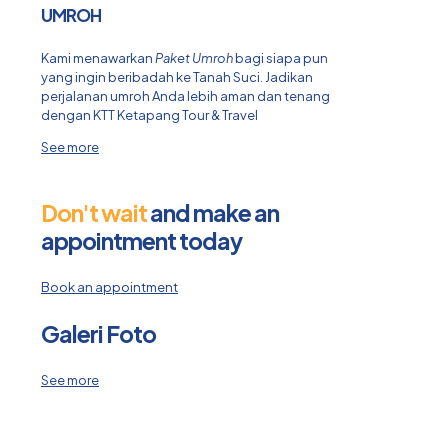
UMROH
Kami menawarkan
Paket Umroh
bagi siapa pun
yang ingin beribadah ke Tanah Suci. Jadikan
perjalanan umroh Anda lebih aman dan tenang
dengan KTT Ketapang Tour & Travel
See more
Don't wait
and make an
appointment today
Book an appointment
Galeri Foto
See more