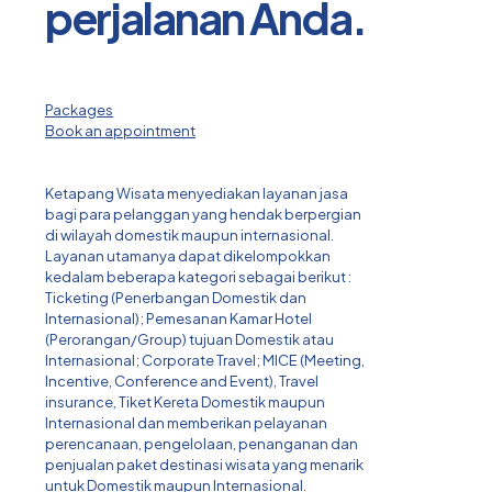
perjalanan Anda.
Packages
Book an appointment
Ketapang Wisata menyediakan layanan jasa
bagi para pelanggan yang hendak berpergian
di wilayah domestik maupun internasional.
Layanan utamanya dapat dikelompokkan
kedalam beberapa kategori sebagai berikut :
Ticketing (Penerbangan Domestik dan
Internasional); Pemesanan Kamar Hotel
(Perorangan/Group) tujuan Domestik atau
Internasional; Corporate Travel; MICE (Meeting,
Incentive, Conference and Event), Travel
insurance, Tiket Kereta Domestik maupun
Internasional dan memberikan pelayanan
perencanaan, pengelolaan, penanganan dan
penjualan paket destinasi wisata yang menarik
untuk Domestik maupun Internasional.