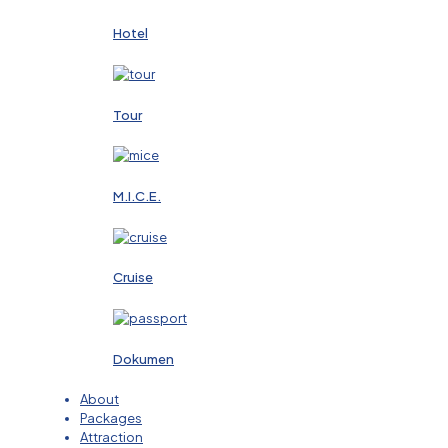
Hotel
Tour
M.I.C.E.
Cruise
Dokumen
About
Packages
Attraction