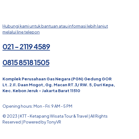
Hubungi kami untuk bantuan atau informasi lebih lanjut
melalui line telepon
021 - 2119 4589
0815 8518 1505
Komplek Perusahaan Gas Negara (PGN) Gedung GOR
Lt. 2 Jl. Daan Mogot, Gg. Macan RT.3/ RW. 5, Duri Kepa,
Kec. Kebon Jeruk - Jakarta Barat 11510
Opening hours: Mon - Fri: 9 AM - 5 PM
© 2023 | KTT - Ketapang Wisata Tour & Travel | All Rights
Reserved | Powered by TonyVR