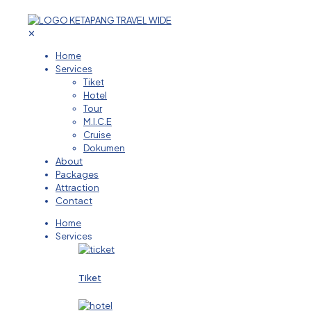
✕
Home
Services
Tiket
Hotel
Tour
M.I.C.E
Cruise
Dokumen
About
Packages
Attraction
Contact
Home
Services
Tiket