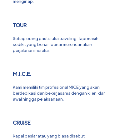
menginap.
TOUR
Setiap orang pasti suka traveling. Tapi masih
sedikit yang benar-benar merencanakan
perjalanan mereka.
M.I.C.E.
Kami memiliki tim profesional MICE yang akan
berdedikasi dan bekerjasama dengan klien, dari
awal hingga pelaksanaan.
CRUISE
Kapal pesiar atau yang biasa disebut