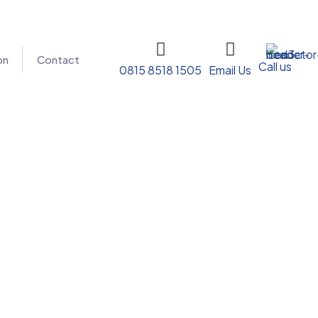
on
Contact
Call us
0815 8518 1505
Email Us