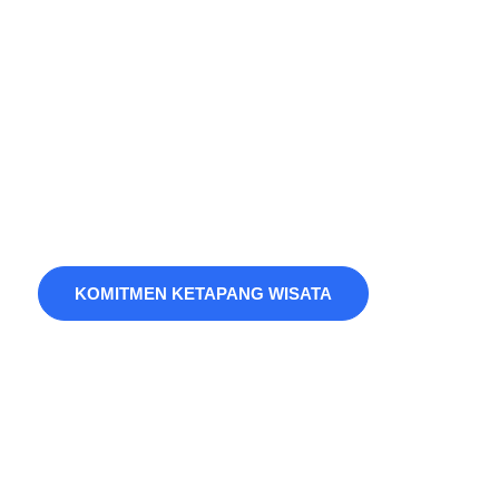
Mengapa Anda
harus memilih
kami?
KOMITMEN KETAPANG WISATA