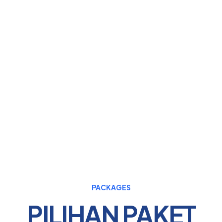
Berkomitmen untuk
memberikan jasa terbaik bagi
pelanggan
PACKAGES
PILIHAN PAKET