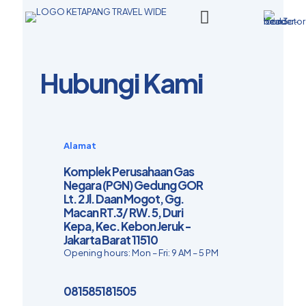
Hubungi Kami
Alamat
Komplek Perusahaan Gas
Negara (PGN) Gedung GOR
Lt. 2 Jl. Daan Mogot, Gg.
Macan RT.3/ RW. 5, Duri
Kepa, Kec. Kebon Jeruk -
Jakarta Barat 11510
Opening hours: Mon – Fri: 9 AM – 5 PM
081585181505